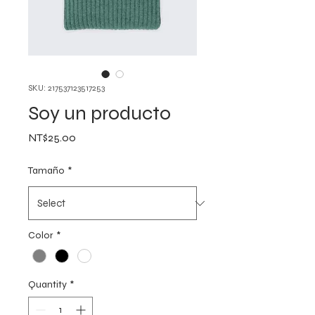
SKU: 217537123517253
Soy un producto
Price
NT$25.00
Tamaño
*
Color
*
Quantity
*